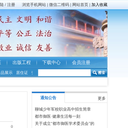
陆
/
注册
浏览手机网站
|
微信二维码
|
网站首页
|
加入收藏
医
出版工程
下载中心
会员注册
展示
居住证
劳务派遣
广播电视
人才培训
人才招聘
纳税筹划
版
通知公告
更多
聊城少年军校职业高中招生简章
都市御医·健康生活每一刻
关于成立“都市御医学术委员会”的
0