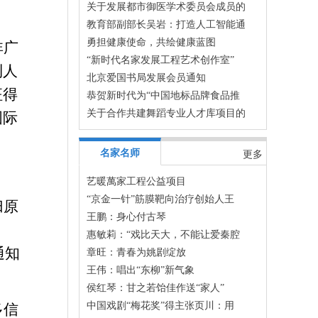
关于发展都市御医学术委员会成员的
教育部副部长吴岩：打造人工智能通
勇担健康使命，共绘健康蓝图
非广
“新时代名家发展工程艺术创作室”
利人
北京爱国书局发展会员通知
征得
恭贺新时代为“中国地标品牌食品推
关于合作共建舞蹈专业人才库项目的
国际
名家名师
更多
艺暖萬家工程公益项目
“京金一针”筋膜靶向治疗创始人王
归原
王鹏：身心付古琴
惠敏莉：“戏比天大，不能让爱秦腔
通知
章旺：青春为姚剧绽放
王伟：唱出“东柳”新气象
侯红琴：​甘之若饴佳作送“家人”
中国戏剧“梅花奖”得主张页川：用
多信