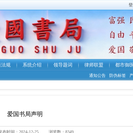
登
策法规
系统介绍
领导题词
律师联盟
都市御
通知公告
防伪标签
产品
爱国书局声明
发布时间：2024-12-25
浏览数：8349