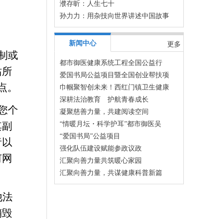
濮存昕：人生七十
孙力力：用杂技向世界讲述中国故事
新闻中心
更多
制或
都市御医健康系统工程全国公益行
站所
爱国书局公益项目暨全国创业帮扶项
站点。
巾帼聚智创未来！西红门镇卫生健康
深耕法治教育 护航青春成长
您个
凝聚慈善力量，共建阅读空间
其副
“情暖月坛・科学护耳”都市御医吴
“爱国书局”公益项目
者以
强化队伍建设赋能参政议政
何网
汇聚向善力量共筑暖心家园
汇聚向善力量，共谋健康科普新篇
他法
销毁