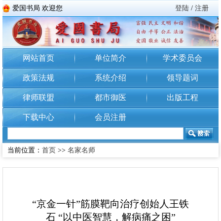
爱国书局 欢迎您
登陆
/
注册
网站首页
单位简介
学术委员会
政策法规
系统介绍
领导题词
律师联盟
都市御医
出版工程
下载中心
会员注册
当前位置：
首页
>>
名家名师
“京金一针”筋膜靶向治疗创始人王铁
石 “以中医智慧，解病痛之困”