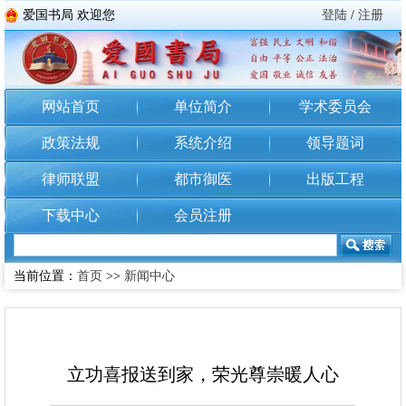
爱国书局 欢迎您
登陆
/
注册
网站首页
单位简介
学术委员会
政策法规
系统介绍
领导题词
律师联盟
都市御医
出版工程
下载中心
会员注册
当前位置：
首页
>>
新闻中心
立功喜报送到家，荣光尊崇暖人心