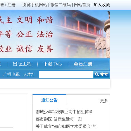
陆
/
注册
浏览手机网站
|
微信二维码
|
网站首页
|
加入收藏
医
出版工程
下载中心
会员注册
电视
人才培训
人才招聘
纳税筹划
版权代理
商标
通知公告
更多
聊城少年军校职业高中招生简章
都市御医·健康生活每一刻
关于成立“都市御医学术委员会”的