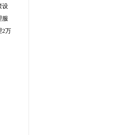
聚设
理服
2万