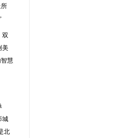
长所
”
，双
创美
的智慧
单
影城
是北