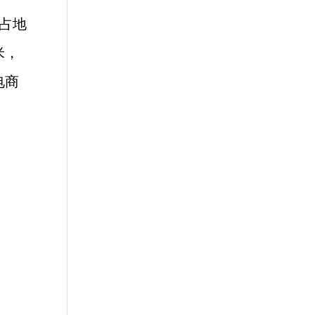
占地
米，
电商