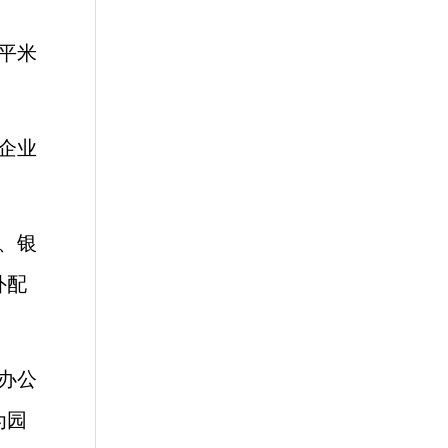
平米
企业
、银
外配
办公
为园