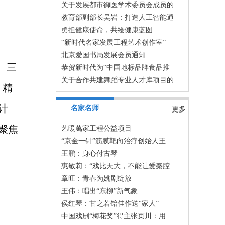
关于发展都市御医学术委员会成员的
教育部副部长吴岩：打造人工智能通
勇担健康使命，共绘健康蓝图
“新时代名家发展工程艺术创作室”
北京爱国书局发展会员通知
、三
恭贺新时代为“中国地标品牌食品推
关于合作共建舞蹈专业人才库项目的
》精
计
名家名师
更多
聚焦
艺暖萬家工程公益项目
“京金一针”筋膜靶向治疗创始人王
王鹏：身心付古琴
惠敏莉：“戏比天大，不能让爱秦腔
章旺：青春为姚剧绽放
王伟：唱出“东柳”新气象
侯红琴：​甘之若饴佳作送“家人”
中国戏剧“梅花奖”得主张页川：用