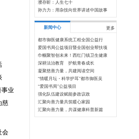
濮存昕：人生七十
孙力力：用杂技向世界讲述中国故事
新闻中心
更多
都市御医健康系统工程全国公益行
爱国书局公益项目暨全国创业帮扶项
巾帼聚智创未来！西红门镇卫生健康
深耕法治教育 护航青春成长
活
凝聚慈善力量，共建阅读空间
谈
“情暖月坛・科学护耳”都市御医吴
“爱国书局”公益项目
善事业
强化队伍建设赋能参政议政
为慈
汇聚向善力量共筑暖心家园
汇聚向善力量，共谋健康科普新篇
社会